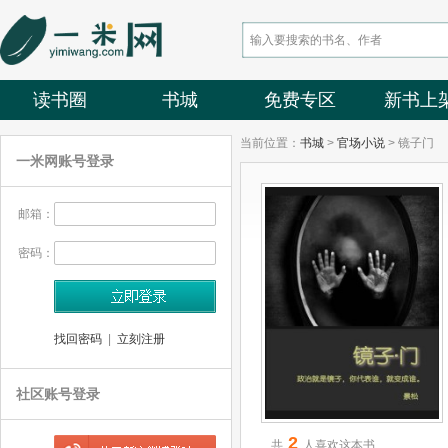
读书圈
书城
免费专区
新书上
当前位置：
书城
>
官场小说
> 镜子门
一米网账号登录
邮箱：
密码：
找回密码
|
立刻注册
社区账号登录
2
共
人喜欢这本书