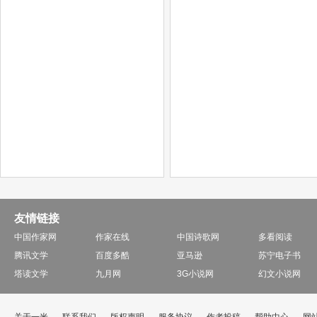
友情链接
中国作家网
作家在线
中国诗歌网
多看阅读
腾讯文学
百度多酷
亚马逊
苏宁电子书
塔读文学
九月网
3G小说网
幻文小说网