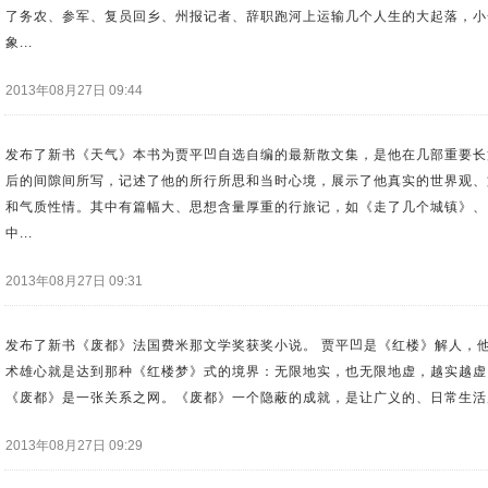
了务农、参军、复员回乡、州报记者、辞职跑河上运输几个人生的大起落，小
象...
2013年08月27日 09:44
发布了新书《天气》本书为贾平凹自选自编的最新散文集，是他在几部重要长
后的间隙间所写，记述了他的所行所思和当时心境，展示了他真实的世界观、
和气质性情。其中有篇幅大、思想含量厚重的行旅记，如《走了几个城镇》、
中...
2013年08月27日 09:31
发布了新书《废都》法国费米那文学奖获奖小说。 贾平凹是《红楼》解人，
术雄心就是达到那种《红楼梦》式的境界：无限地实，也无限地虚，越实越虚
《废都》是一张关系之网。《废都》一个隐蔽的成就，是让广义的、日常生活层.
2013年08月27日 09:29