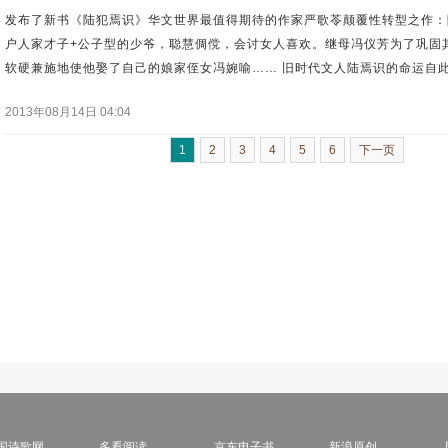
发布了新书《陆犯焉识》华文世界最值得期待的作家严歌苓颠覆性转型之作：
户人家才子+公子型的少爷，聪慧倜傥，会讨女人喜欢。继母冯仪芳为了巩固
软硬兼施地使他娶了自己的娘家侄女冯婉喻…… 旧时代文人陆焉识的命运自此被
2013年08月14日 04:04
1
2
3
4
5
6
下一页
国诗歌网
多看阅读
京东电子书
新浪原创