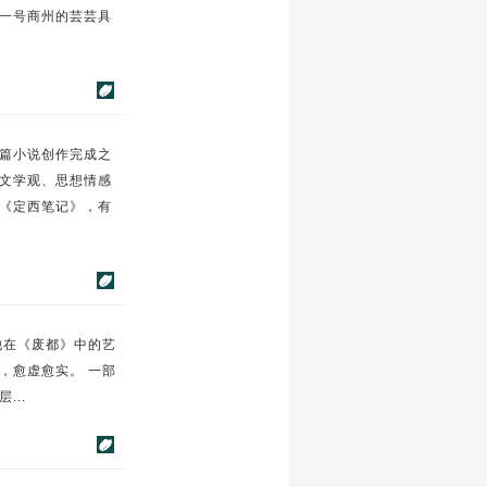
一号商州的芸芸具
篇小说创作完成之
文学观、思想情感
《定西笔记》，有
他在《废都》中的艺
，愈虚愈实。 一部
..