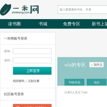
读书圈
书城
免费专区
新书上
一米网账号登录
邮箱：
密码：
wlz的专区
找回密码
|
立刻注册
TA的作品
动态
已有0人关注了wlz
社区账号登录