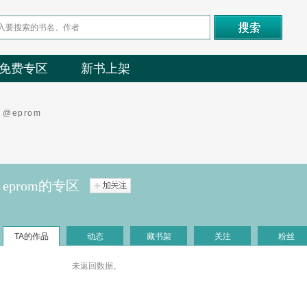
免费专区
新书上架
@eprom
eprom的专区
TA的作品
动态
藏书架
关注
粉丝
未返回数据。